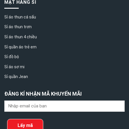
MẶT HÀNG SỈ
Sỉ áo thun cá sấu
Sỉ áo thun trơn
Sỉ áo thun 4 chiều
Sỉ quần áo trẻ em
Sỉ đồ bộ
Sỉ áo sơ mi
Sỉ quần Jean
ĐĂNG KÍ NHẬN MÃ KHUYẾN MÃI
Lấy mã