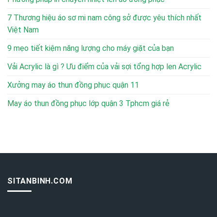
7 Thương hiệu áo sơ mi nam công sở được yêu thích nhất
Việt Nam
9 mẹo tiết kiệm năng lượng cho máy giặt của bạn
Vải Acrylic là gì ? Ưu điểm của vải sợi tổng hợp len Acrylic
Xưởng may áo thun đồng phục quận 11
May áo thun đồng phục lớp quận 3 Tphcm giá rẻ
SITANBINH.COM