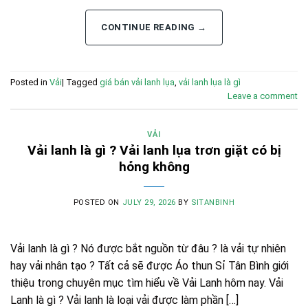
CONTINUE READING
→
Posted in
Vải
|
Tagged
giá bán vải lanh lụa
,
vải lanh lụa là gì
Leave a comment
VẢI
Vải lanh là gì ? Vải lanh lụa trơn giặt có bị
hỏng không
POSTED ON
JULY 29, 2026
BY
SITANBINH
Vải lanh là gì ? Nó được bắt nguồn từ đâu ? là vải tự nhiên
hay vải nhân tạo ? Tất cả sẽ được Áo thun Sỉ Tân Bình giới
thiệu trong chuyên mục tìm hiểu về Vải Lanh hôm nay. Vải
Lanh là gì ? Vải lanh là loại vải được làm phần […]