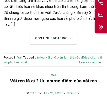
Nếu bạn từng tìm hiểu về vải thì chắc chắn rằng bạn sẽ biết
có rất nhiều loại vải khác nhau trên thị trường. Làm thế nào
để chúng ta có thể nhận viết được chúng ? Bài này Sỉ Tân
Bình sẽ giới thiệu mói người các loại vải phổ biến nhất hiện
nay. […]
CONTINUE READING
→
Posted in
Vải
|
Tagged
các loại vải phổ biến
,
làm thế nào để lựa chọn vải
,
vải phổ biến nhất
Leave a comment
VẢI
Vải ren là gì ? Ưu nhược điểm của vải ren
POSTED ON
JULY 29, 2026
BY
SITANBINH