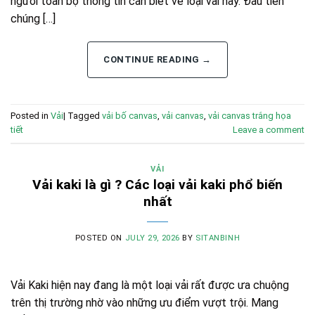
người toàn bộ thông tin cần biết về loại vải này. Đầu tiên
chúng […]
CONTINUE READING
→
Posted in
Vải
|
Tagged
vải bố canvas
,
vải canvas
,
vải canvas trắng họa
tiết
Leave a comment
VẢI
Vải kaki là gì ? Các loại vải kaki phổ biến
nhất
POSTED ON
JULY 29, 2026
BY
SITANBINH
Vải Kaki hiện nay đang là một loại vải rất được ưa chuộng
trên thị trường nhờ vào những ưu điểm vượt trội. Mang