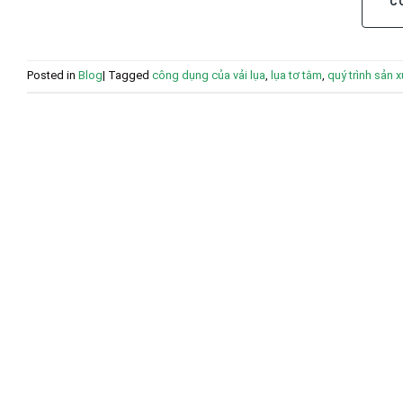
C
Posted in
Blog
|
Tagged
công dụng của vải lụa
,
lụa tơ tằm
,
quý trình sản x