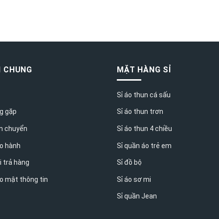
N CHUNG
MẶT HÀNG SỈ
Sỉ áo thun cá sấu
g gặp
Sỉ áo thun trơn
n chuyển
Sỉ áo thun 4 chiều
o hành
Sỉ quần áo trẻ em
i trả hàng
Sỉ đồ bộ
o mật thông tin
Sỉ áo sơ mi
Sỉ quần Jean