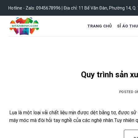
Skip
Hotline - Zalo:
0945678996
| Địa chỉ:
11 Bế Văn Đàn, Phường 14, Q.
to
content
TRANG CHỦ
SỈ ÁO TH
Quy trình sản xu
POSTED 
Lụa là một loại vải chất liệu mịn được dệt bằng tơ, được s
máy móc mà đòi hỏi tay nghề của các nghệ nhân.Tuy nhiên qu