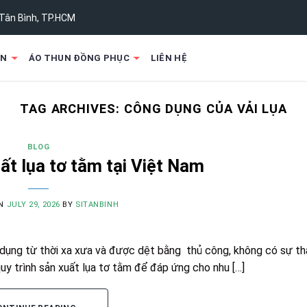
 Tân Bình, TP.HCM
UN
ÁO THUN ĐỒNG PHỤC
LIÊN HỆ
TAG ARCHIVES:
CÔNG DỤNG CỦA VẢI LỤA
BLOG
ất lụa tơ tằm tại Việt Nam
ON
JULY 29, 2026
BY
SITANBINH
ử dụng từ thời xa xưa và được dệt bằng thủ công, không có sự t
y trình sản xuất lụa tơ tằm để đáp ứng cho nhu […]