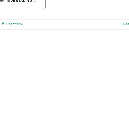
ONTINUE READING
→
uất lụa tơ tằm
Le