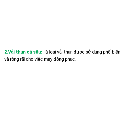
2.Vải thun cá sấu:
là loại vải thun được sử dụng phổ biến
và rộng rãi cho việc may đồng phục.