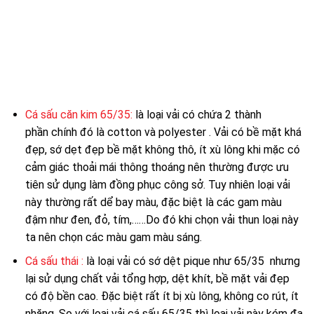
Cá sấu căn kim 65/35:
là loại vải có chứa 2 thành
phần chính đó là cotton và polyester . Vải có bề mặt khá
đẹp, sớ dẹt đẹp bề mặt không thô, ít xù lông khi mặc có
cảm giác thoải mái thông thoáng nên thường được ưu
tiên sử dụng làm đồng phục công sở. Tuy nhiên loại vải
này thường rất dể bay màu, đặc biệt là các gam màu
đậm như đen, đỏ, tím,……Do đó khi chọn vải thun loại này
ta nên chọn các màu gam màu sáng.
Cá sấu thái :
là loại vải có sớ dệt pique như 65/35 nhưng
lại sử dụng chất vải tổng hợp, dệt khít, bề mặt vải đẹp
có độ bền cao. Đặc biệt rất ít bị xù lông, không co rút, ít
nhăng. So với loại vải cá sấu 65/35 thì loại vải này kém đa