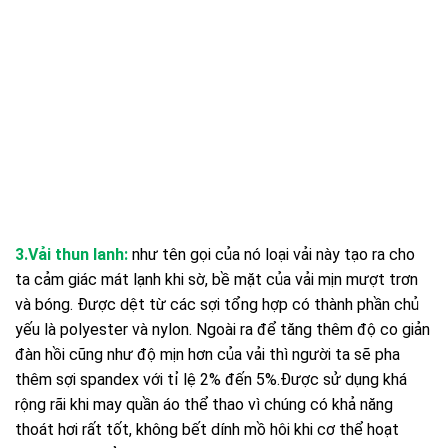
3.Vải thun lanh:
như tên gọi của nó loại vải này tạo ra cho
ta cảm giác mát lạnh khi sờ, bề mặt của vải mịn mượt trơn
và bóng. Được dệt từ các sợi tổng hợp có thành phần chủ
yếu là polyester và nylon. Ngoài ra để tăng thêm độ co giản
đàn hồi cũng như độ mịn hơn của vải thì người ta sẽ pha
thêm sợi spandex với tỉ lệ 2% đến 5%.Được sử dụng khá
rộng rãi khi may quần áo thể thao vì chúng có khả năng
thoát hơi rất tốt, không bết dính mồ hôi khi cơ thể hoạt