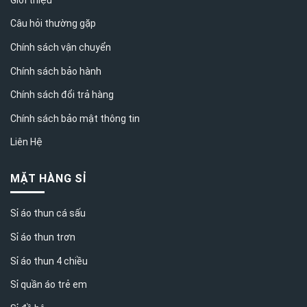
Câu hỏi thường gặp
Chính sách vận chuyển
Chính sách bảo hành
Chính sách đổi trả hàng
Chính sách bảo mật thông tin
Liên Hệ
MẶT HÀNG SỈ
Sỉ áo thun cá sấu
Sỉ áo thun trơn
Sỉ áo thun 4 chiều
Sỉ quần áo trẻ em