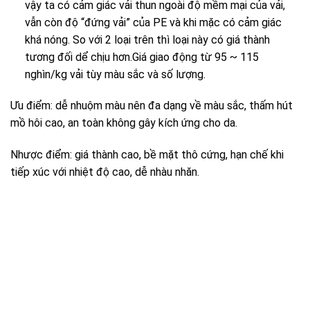
vậy ta có cảm giác vải thun ngoài độ mềm mại của vải,
vẫn còn độ “đứng vải” của PE và khi mặc có cảm giác
khá nóng. So với 2 loại trên thì loại này có giá thành
tương đối dể chịu hơn.Giá giao động từ 95 ~ 115
nghìn/kg vải tùy màu sắc và số lượng.
Ưu điểm: dễ nhuộm màu nên đa dạng về màu sắc, thấm hút
mồ hôi cao, an toàn không gây kích ứng cho da.
Nhược điểm: giá thành cao, bề mặt thô cứng, hạn chế khi
tiếp xúc với nhiệt độ cao, dễ nhàu nhăn.